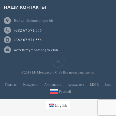
НАШИ КОНТАКТЫ
Budva, Jadranski put bb
+382 67 571 556
+382 67 571 556
work@mymontenegro.club
©2018 MyMontenegro Club Все права защищены.
Главная
Экскурсии
Активности
Аренда яхт
MICE
Блог
Русский
English