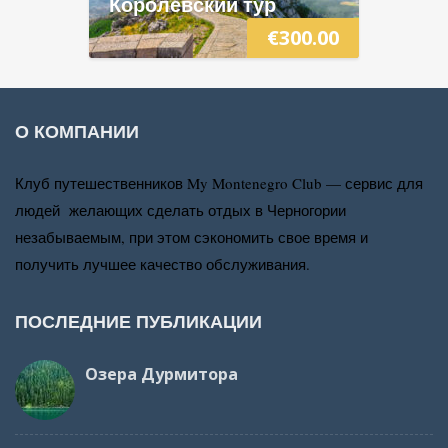
Королевский тур
€
300.00
О КОМПАНИИ
Клуб путешественников My Montenegro Club — сервис для
людей желающих сделать отдых в Черногории
незабываемым, при этом сэкономить свое время и
получить лучшее качество обслуживания.
ПОСЛЕДНИЕ ПУБЛИКАЦИИ
Озера Дурмитора