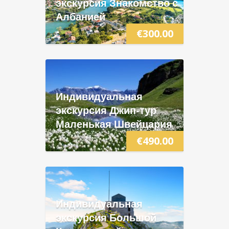
экскурсия Знакомство с
Албанией
€
300.00
Индивидуальная
экскурсия Джип-тур
Маленькая Швейцария
€
490.00
Индивидуальная
экскурсия Большой