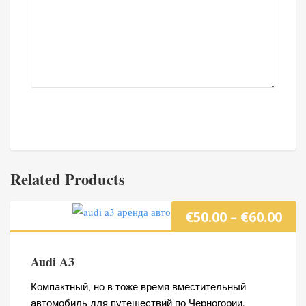
Related Products
Ди
€
50.00
–
€
60.00
цен
Audi A3
€50
Компактный, но в тоже время вместительный
автомобиль для путешествий по Черногории.