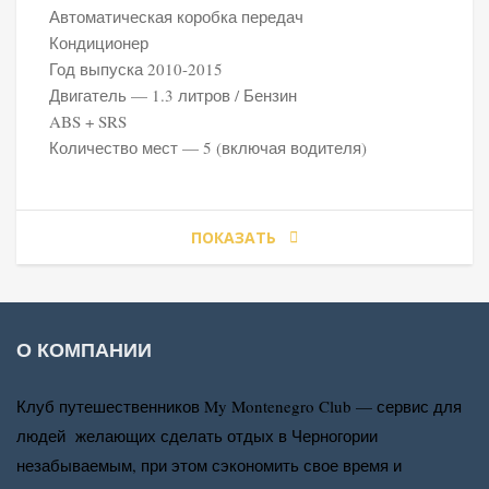
Автоматическая коробка передач
€50
Кондиционер
Год выпуска 2010-2015
Двигатель — 1.3 литров / Бензин
ABS + SRS
Количество мест — 5 (включая водителя)
ПОКАЗАТЬ
О КОМПАНИИ
Клуб путешественников My Montenegro Club — сервис для
людей желающих сделать отдых в Черногории
незабываемым, при этом сэкономить свое время и