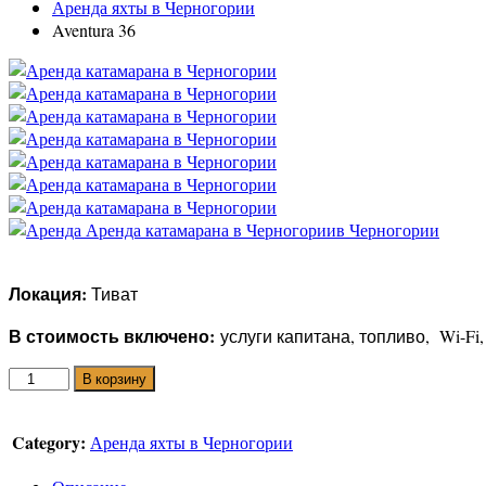
Аренда яхты в Черногории
Aventura 36
Локация:
Тиват
В стоимость включено:
услуги капитана, топливо, Wi-Fi
Количество
В корзину
товара
Aventura
Category:
Аренда яхты в Черногории
36