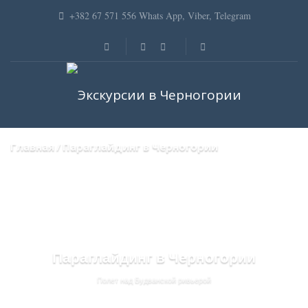
+382 67 571 556 Whats App, Viber, Telegram
Главная
Параглайдинг в Черногории
Параглайдинг в Черногории
Полет над Будванской ривьерой