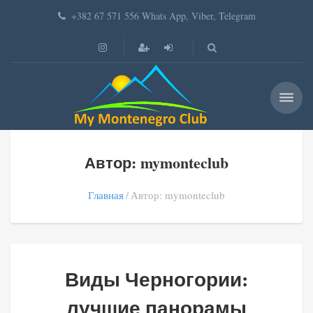
+382 67 571 556 Whats App, Viber, Telegram
Автор: mymonteclub
Главная
Автор: mymonteclub
Виды Черногории:
лучшие панорамы